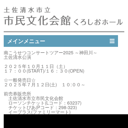
メインメニュー
南こうせつコンサートツアー2025 ～神田川～
イベントスケジュール
土佐清水公演
イベント実績
２０２５年１０月１１日（土）
１７：００(START)/１６：３０(OPEN)
施設案内
☆一般発売日☆
市民文化会館会員募集
２０２５年７月１２日(土) １０:００～
アクセス
前売券販売所
土佐清水市立市民文化会館
お問い合わせ
ローソンチケット(Lコード：63237)
チケットぴあ(Pコード：298-323)
イープラス(ファミリーマート)