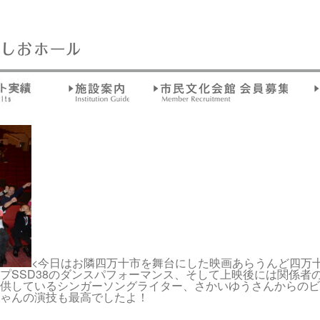
<今日はお隣四万十市を舞台にした映画あらうんど四万
プSSD38のダンスパフォーマンス、そして上映後には関係者
供しているシンガーソングライター、さかいゆうさんからのビ
ゃんの演技も最高でしたよ！