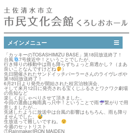
メインメニュー
「カッキーのTOSASHIMIZU BASE」第18回放送終了！
イベントスケジュール
台風
7号接近中！ということでしたが、
行き帰りの移動中は雨も降らずちょっと肩透かし？（まあ
イベント実績
良いことなんですけどね
）
先日開催されたサンドイッチパーラーさんのライヴレポや
施設案内
第18回放送終了！
6月21日より発売が開始された桂宮治独演会、
市民文化会館会員募集
そして来月12日に発売される宝くじふるさとワクワク劇場
の告知など
アクセス
楽しくおしゃべりさせて頂きました。
今回の選曲は梅雨真っ只中！ということで雨
繋がりで用
お問い合わせ
意しましたが…
先述したように放送中は台風の影響はもちろん、雨も降り
ませんでした。
生放送って難しいですね。
今週のセットリスト
①Rainmaker/IRON MAIDEN