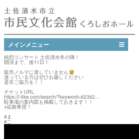
メインメニュー
純烈コンサート 土佐清水冬の陣！
イベントスケジュール
開演まで、後11日！
イベント実績
販売ノルマに達していません
迷っている方はぜひお越しください
施設案内
是非ご協力を！！
市民文化会館会員募集
チケットURL
https://l-tike.com/search/?keyword=62362…
アクセス
駐車場の案内図も掲載しておきます！！
※拡散希望！
お問い合わせ
#ま
#こ