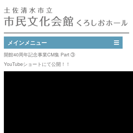
メインメニュー
開館40周年記念事業CM集 Part ③
イベントスケジュール
YouTubeショートにて公開！！
イベント実績
施設案内
市民文化会館会員募集
アクセス
お問い合わせ