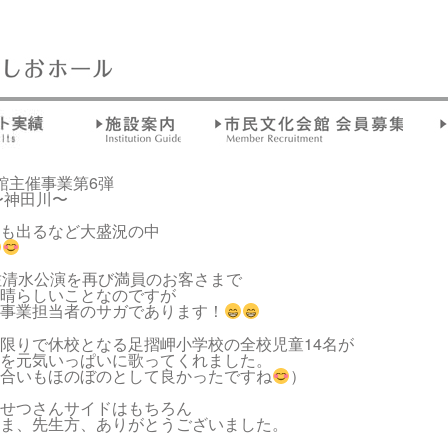
館主催事業第6弾
〜神田川〜
も出るなど大盛況の中
佐清水公演を再び満員のお客さまで
晴らしいことなのですが
事業担当者のサガであります！
限りで休校となる足摺岬小学校の全校児童14名が
を元気いっぱいに歌ってくれました。
合いもほのぼのとして良かったですね
）
せつさんサイドはもちろん
ま、先生方、ありがとうございました。