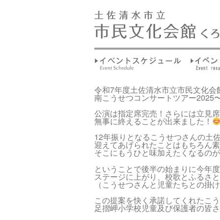
令和7年度土佐清水市立市民文化会
南こうせつコンサートツアー2025
公演は指定席完売！さらには立見席
無事に終えることが出来ました！
12年振りとなるこうせつさんの土
迎えてあげられたことはもちろん素
そこにもうひと味加えたくなるのが
ということで後半の始まりに今年度
ステージに上がり、校歌とふるさと
（こうせつさんと児童たちとの掛け
この提案を快く承諾してくれたこう
足摺岬小学校児童及び保護者の皆さ