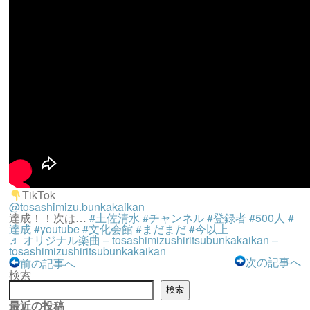
TikTok
@tosashimizu.bunkakaikan
達成！！次は…
#土佐清水
#チャンネル
#登録者
#500人
#
達成
#youtube
#文化会館
#まだまだ
#今以上
♬ オリジナル楽曲 – tosashimizushiritsubunkakaikan –
tosashimizushiritsubunkakaikan
次の記事へ
前の記事へ
検索
検索
最近の投稿