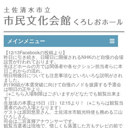
メインメニュー
【12/13Facebookの投稿より】
イベントスケジュール
昨日に引き続き、日曜日に開催されるNHKのど自慢の会場
設営が行われております。
イベント実績
先ほどホールの方では関係者や各セクション担当者らに本
日これからの流れ、
施設案内
明日明後日についても注意事項などいろいろな説明がされ
ました。
市民文化会館会員募集
約190組が本選突破に向けて自慢のノドを披露する予選会
は明日の正午より。
アクセス
（※こちら入場制限はございますがどなたでも観覧出来ま
す）
お問い合わせ
生放送の本選は15日（日）12:15より！（※こちらは観覧当
選者のみの入場となります）
ゲストは原田悠里さん、土佐清水市観光特使も務める三山
ひろしさん、
司会は二宮直輝アナウンサーです。
観覧当選者は現地で、惜しくも落選した方もテレビの前で